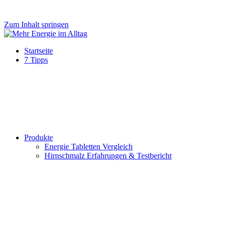
Zum Inhalt springen
Mehr
Einfach
Startseite
Energie
mehr
7 Tipps
im
Energie
Alltag
und
Lebensfreude!
Produkte
Energie Tabletten Vergleich
Hirnschmalz Erfahrungen & Testbericht